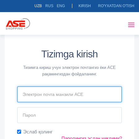
UZB
RUS
ENG
KIRISH
RO'YXATDAN O'TISH
Tizimga kirish
Тизимга кириш учун электрон почтангиз ёки АСЕ
рақамингиздан фойдаланинг.
Эслаб қолинг
Паролингиз эсдан чиқдими?