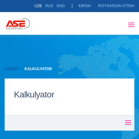
UZB
RUS
ENG
KIRISH
RO'YXATDAN O'TISH
ASOSIY
KALKULYATOR
Kalkulyator