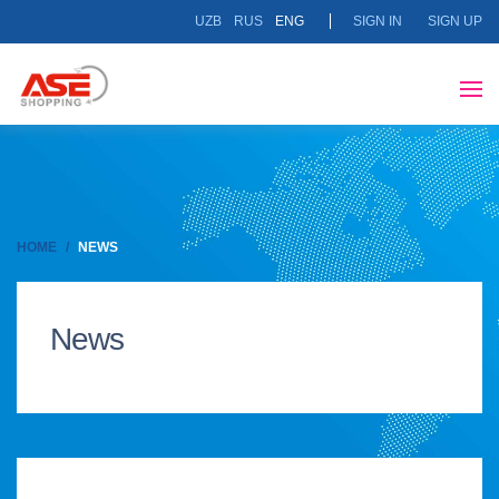
UZB
RUS
ENG
SIGN IN
SIGN UP
HOME
NEWS
News