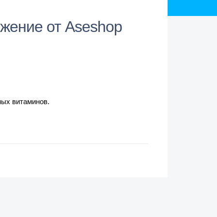
ожение от Aseshop
!
мых витаминов.