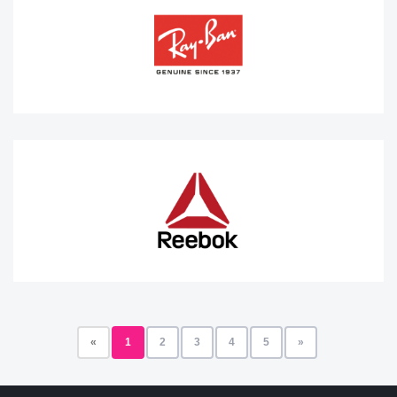
«
1
2
3
4
5
»